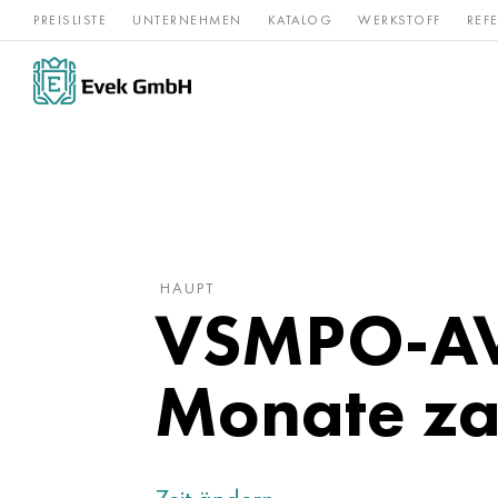
PREISLISTE
UNTERNEHMEN
KATALOG
WERKSTOFF
REF
Rostfreier
Seltene 
Nickel
Titan
Stahl
Refraktär
HAUPT
VSMPO-AVI
Monate za