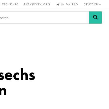
) 790-91-90
EVEK@EVEK.ORG
IN DNIPRO
DEUTSCH
Stahl
Drahtgewebe &
enmetalle
legiert
Anschlüsse
sechs
n