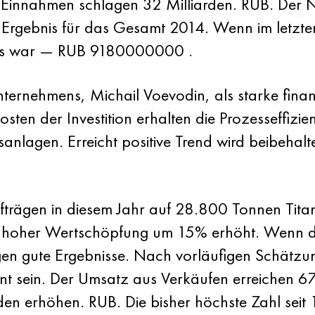
innahmen schlagen 32 Milliarden. RUB. Der N
m Ergebnis für das Gesamt 2014. Wenn im letz
nis war — RUB 9180000000 .
ernehmens, Michail Voevodin, als starke finanz
osten der Investition erhalten die Prozesseffiz
anlagen. Erreicht positive Trend wird beibehal
Aufträgen in diesem Jahr auf 28.800 Tonnen Titan
it hoher Wertschöpfung um 15% erhöht. Wenn der D
n gute Ergebnisse. Nach vorläufigen Schätzun
hnt sein. Der Umsatz aus Verkäufen erreichen 6
den erhöhen. RUB. Die bisher höchste Zahl seit