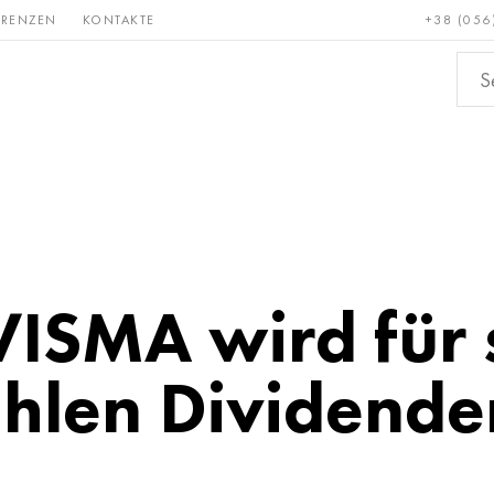
ERENZEN
KONTAKTE
+38 (056
Erden &
Bronze, Kupfer,
Nichteis
metalle
Messing
SMA wird für 
hlen Dividende