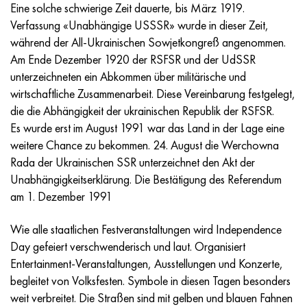
Incotherm
47ND
HN62VMYUT
VT-35
1.4466 - aisi 310MoLn
10H17N13М3Т
2.0872, CuNi10Fe1Mn, Cw352h
Rotmessing
45G2, 45g2, aisi 1144
R6M5, 1.3343, hs6-5-2, sw7m
Eine solche schwierige Zeit dauerte, bis März 1919.
Verfassung «Unabhängige USSSR» wurde in dieser Zeit,
Incotest
47NHR
HN62MVKYU
PT-1M
Legierung Al6xn
10H18N18YU4D
Silicium-Aluminium-Bronze
C84400, CuSn2ZnPb
Baustahl legiert
R6M5K5, 1.3243, hs6-5-2-5
während der All-Ukrainischen Sowjetkongreß angenommen.
Am Ende Dezember 1920 der RSFSR und der UdSSR
Jethete M152
49KF
HN63MB
PT-3V
15-7Ph® - 1.4532
11H11N2V2МF
CW301G, C64200
C83600, CuSn5ZnPb
10g2, 10g2, aisi 1513
R6М5F3, 1.3344, hs6-5-3
unterzeichneten ein Abkommen über militärische und
wirtschaftliche Zusammenarbeit. Diese Vereinbarung festgelegt,
Kobalt 6B
49K2F/49K2FA-VI
HN65VM
PT-7M
PH 13-8 Mo - 1.4534
12H18N9Т
Siliciumbronze
12X2H4A,15NiCr13, 1.5752
R9М4К8,1.3207
die die Abhängigkeit der ukrainischen Republik der RSFSR.
Es wurde erst im August 1991 war das Land in der Lage eine
Martensitaushärtung 250
50H
HN65VMTYU
2V
1.4542 - 17-4Ph®.
13H11N2V2МF
C65500, CuAl11Fe3
АS14, 11SMnPb30
R12F3, 1.3318, sw12
weitere Chance zu bekommen. 24. August die Werchowna
Rada der Ukrainischen SSR unterzeichnet den Akt der
Renee 41
50NP
HN67MVTYU
SPT-2 Schweißdraht
Custom 455® - 1.4543 - uns s45500
15H11MF
C65620, CuSi3Fe2Zn3
20G, 20mn5
R18, 1.3355, hs18-0-1, sw18
Unabhängigkeitserklärung. Die Bestätigung des Referendum
am 1. Dezember 1991
Martensitaushärtung 300
50NHS
HN68VKTYU
AT3
1.4545 - 15-5Ph®
15H12VNMF
C65100, CuSi1,5
20HN3А, aisi 4320, 20hn3a
Kohlenstoffstahl
Wie alle staatlichen Festveranstaltungen wird Independence
Martensitaushärtung 350
52H
HN68VMTYUK-VD
3М
1.4548 - 17-4Ph®.
15H12N2МVFAB
Zinn-Blei-Bronze
20HМ, 24CrMo5, 20hm
U10,1.1645, C105W1
Day gefeiert verschwenderisch und laut. Organisiert
Entertainment-Veranstaltungen, Ausstellungen und Konzerte,
MP35N
52K12F
HN70VMTYU
TL3
1.4550 - aisi 347
15H16К5N2МVFAB
c92200, CuSn6Zn4Pb2
25HGM, 20CrMo5, 1.7264
11G12, 110G13L, X120Mn12
begleitet von Volksfesten. Symbole in diesen Tagen besonders
weit verbreitet. Die Straßen sind mit gelben und blauen Fahnen