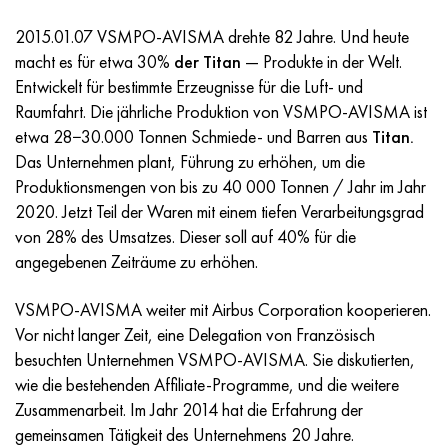
Incotherm
47ND
HN62VMYUT
VT-35
1.4466 - aisi 310MoLn
10H17N13М3Т
2.0872, CuNi10Fe1Mn, Cw352h
Rotmessing
45G2, 45g2, aisi 1144
R6M5, 1.3343, hs6-5-2, sw7m
2015.01.07 VSMPO-AVISMA drehte 82 Jahre. Und heute
Incotest
47NHR
HN62MVKYU
PT-1M
Legierung Al6xn
10H18N18YU4D
Silicium-Aluminium-Bronze
C84400, CuSn2ZnPb
Baustahl legiert
R6M5K5, 1.3243, hs6-5-2-5
macht es für etwa 30%
der Titan
— Produkte in der Welt.
Entwickelt für bestimmte Erzeugnisse für die Luft- und
Jethete M152
49KF
HN63MB
PT-3V
15-7Ph® - 1.4532
11H11N2V2МF
CW301G, C64200
C83600, CuSn5ZnPb
10g2, 10g2, aisi 1513
R6М5F3, 1.3344, hs6-5-3
Raumfahrt. Die jährliche Produktion von VSMPO-AVISMA ist
etwa 28−30.000 Tonnen Schmiede- und Barren aus
Titan.
Kobalt 6B
49K2F/49K2FA-VI
HN65VM
PT-7M
PH 13-8 Mo - 1.4534
12H18N9Т
Siliciumbronze
12X2H4A,15NiCr13, 1.5752
R9М4К8,1.3207
Das Unternehmen plant, Führung zu erhöhen, um die
Produktionsmengen von bis zu 40 000 Tonnen / Jahr im Jahr
Martensitaushärtung 250
50H
HN65VMTYU
2V
1.4542 - 17-4Ph®.
13H11N2V2МF
C65500, CuAl11Fe3
АS14, 11SMnPb30
R12F3, 1.3318, sw12
2020. Jetzt Teil der Waren mit einem tiefen Verarbeitungsgrad
von 28% des Umsatzes. Dieser soll auf 40% für die
Renee 41
50NP
HN67MVTYU
SPT-2 Schweißdraht
Custom 455® - 1.4543 - uns s45500
15H11MF
C65620, CuSi3Fe2Zn3
20G, 20mn5
R18, 1.3355, hs18-0-1, sw18
angegebenen Zeiträume zu erhöhen.
Martensitaushärtung 300
50NHS
HN68VKTYU
AT3
1.4545 - 15-5Ph®
15H12VNMF
C65100, CuSi1,5
20HN3А, aisi 4320, 20hn3a
Kohlenstoffstahl
VSMPO-AVISMA weiter mit Airbus Corporation kooperieren.
Vor nicht langer Zeit, eine Delegation von Französisch
Martensitaushärtung 350
52H
HN68VMTYUK-VD
3М
1.4548 - 17-4Ph®.
15H12N2МVFAB
Zinn-Blei-Bronze
20HМ, 24CrMo5, 20hm
U10,1.1645, C105W1
besuchten Unternehmen VSMPO-AVISMA. Sie diskutierten,
wie die bestehenden Affiliate-Programme, und die weitere
MP35N
52K12F
HN70VMTYU
TL3
1.4550 - aisi 347
15H16К5N2МVFAB
c92200, CuSn6Zn4Pb2
25HGM, 20CrMo5, 1.7264
11G12, 110G13L, X120Mn12
Zusammenarbeit. Im Jahr 2014 hat die Erfahrung der
gemeinsamen Tätigkeit des Unternehmens 20 Jahre.