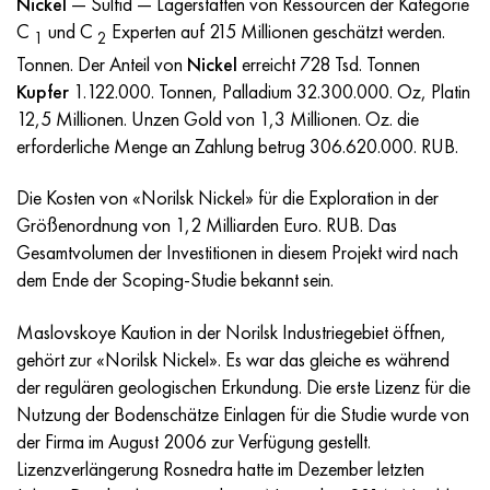
Nickel
— Sulfid — Lagerstätten von Ressourcen der Kategorie
Incotherm
47ND
HN62VMYUT
VT-35
1.4466 - aisi 310MoLn
10H17N13М3Т
2.0872, CuNi10Fe1Mn, Cw352h
Rotmessing
45G2, 45g2, aisi 1144
R6M5, 1.3343, hs6-5-2, sw7m
C
und C
Experten auf 215 Millionen geschätzt werden.
1
2
Incotest
47NHR
HN62MVKYU
PT-1M
Legierung Al6xn
10H18N18YU4D
Silicium-Aluminium-Bronze
C84400, CuSn2ZnPb
Baustahl legiert
R6M5K5, 1.3243, hs6-5-2-5
Tonnen. Der Anteil von
Nickel
erreicht 728 Tsd. Tonnen
Kupfer
1.122.000.
Tonnen, Palladium 32.300.000. Oz, Platin
Jethete M152
49KF
HN63MB
PT-3V
15-7Ph® - 1.4532
11H11N2V2МF
CW301G, C64200
C83600, CuSn5ZnPb
10g2, 10g2, aisi 1513
R6М5F3, 1.3344, hs6-5-3
12,5 Millionen. Unzen Gold von 1,3 Millionen. Oz. die
erforderliche Menge an Zahlung betrug 306.620.000. RUB.
Kobalt 6B
49K2F/49K2FA-VI
HN65VM
PT-7M
PH 13-8 Mo - 1.4534
12H18N9Т
Siliciumbronze
12X2H4A,15NiCr13, 1.5752
R9М4К8,1.3207
Die Kosten von «Norilsk Nickel» für die Exploration in der
Größenordnung von 1,2 Milliarden Euro. RUB. Das
Martensitaushärtung 250
50H
HN65VMTYU
2V
1.4542 - 17-4Ph®.
13H11N2V2МF
C65500, CuAl11Fe3
АS14, 11SMnPb30
R12F3, 1.3318, sw12
Gesamtvolumen der Investitionen in diesem Projekt wird nach
dem Ende der Scoping-Studie bekannt sein.
Renee 41
50NP
HN67MVTYU
SPT-2 Schweißdraht
Custom 455® - 1.4543 - uns s45500
15H11MF
C65620, CuSi3Fe2Zn3
20G, 20mn5
R18, 1.3355, hs18-0-1, sw18
Maslovskoye Kaution in der Norilsk Industriegebiet öffnen,
Martensitaushärtung 300
50NHS
HN68VKTYU
AT3
1.4545 - 15-5Ph®
15H12VNMF
C65100, CuSi1,5
20HN3А, aisi 4320, 20hn3a
Kohlenstoffstahl
gehört zur «Norilsk Nickel». Es war das gleiche es während
der regulären geologischen Erkundung. Die erste Lizenz für die
Martensitaushärtung 350
52H
HN68VMTYUK-VD
3М
1.4548 - 17-4Ph®.
15H12N2МVFAB
Zinn-Blei-Bronze
20HМ, 24CrMo5, 20hm
U10,1.1645, C105W1
Nutzung der Bodenschätze Einlagen für die Studie wurde von
der Firma im August 2006 zur Verfügung gestellt.
MP35N
52K12F
HN70VMTYU
TL3
1.4550 - aisi 347
15H16К5N2МVFAB
c92200, CuSn6Zn4Pb2
25HGM, 20CrMo5, 1.7264
11G12, 110G13L, X120Mn12
Lizenzverlängerung Rosnedra hatte im Dezember letzten