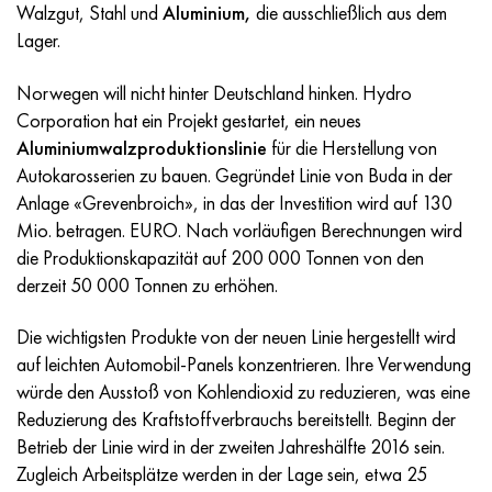
Incotherm
47ND
HN62VMYUT
VT-35
1.4466 - aisi 310MoLn
10H17N13М3Т
2.0872, CuNi10Fe1Mn, Cw352h
Rotmessing
45G2, 45g2, aisi 1144
R6M5, 1.3343, hs6-5-2, sw7m
Walzgut, Stahl und
Aluminium,
die ausschließlich aus dem
Lager.
Incotest
47NHR
HN62MVKYU
PT-1M
Legierung Al6xn
10H18N18YU4D
Silicium-Aluminium-Bronze
C84400, CuSn2ZnPb
Baustahl legiert
R6M5K5, 1.3243, hs6-5-2-5
Norwegen will nicht hinter Deutschland hinken. Hydro
Jethete M152
49KF
HN63MB
PT-3V
15-7Ph® - 1.4532
11H11N2V2МF
CW301G, C64200
C83600, CuSn5ZnPb
10g2, 10g2, aisi 1513
R6М5F3, 1.3344, hs6-5-3
Corporation hat ein Projekt gestartet, ein neues
Aluminiumwalzproduktionslinie
für die Herstellung von
Kobalt 6B
49K2F/49K2FA-VI
HN65VM
PT-7M
PH 13-8 Mo - 1.4534
12H18N9Т
Siliciumbronze
12X2H4A,15NiCr13, 1.5752
R9М4К8,1.3207
Autokarosserien zu bauen. Gegründet Linie von Buda in der
Anlage «Grevenbroich», in das der Investition wird auf 130
Martensitaushärtung 250
50H
HN65VMTYU
2V
1.4542 - 17-4Ph®.
13H11N2V2МF
C65500, CuAl11Fe3
АS14, 11SMnPb30
R12F3, 1.3318, sw12
Mio. betragen. EURO. Nach vorläufigen Berechnungen wird
die Produktionskapazität auf 200 000 Tonnen von den
Renee 41
50NP
HN67MVTYU
SPT-2 Schweißdraht
Custom 455® - 1.4543 - uns s45500
15H11MF
C65620, CuSi3Fe2Zn3
20G, 20mn5
R18, 1.3355, hs18-0-1, sw18
derzeit 50 000 Tonnen zu erhöhen.
Die wichtigsten Produkte von der neuen Linie hergestellt wird
Martensitaushärtung 300
50NHS
HN68VKTYU
AT3
1.4545 - 15-5Ph®
15H12VNMF
C65100, CuSi1,5
20HN3А, aisi 4320, 20hn3a
Kohlenstoffstahl
auf leichten Automobil-Panels konzentrieren. Ihre Verwendung
würde den Ausstoß von Kohlendioxid zu reduzieren, was eine
Martensitaushärtung 350
52H
HN68VMTYUK-VD
3М
1.4548 - 17-4Ph®.
15H12N2МVFAB
Zinn-Blei-Bronze
20HМ, 24CrMo5, 20hm
U10,1.1645, C105W1
Reduzierung des Kraftstoffverbrauchs bereitstellt. Beginn der
Betrieb der Linie wird in der zweiten Jahreshälfte 2016 sein.
MP35N
52K12F
HN70VMTYU
TL3
1.4550 - aisi 347
15H16К5N2МVFAB
c92200, CuSn6Zn4Pb2
25HGM, 20CrMo5, 1.7264
11G12, 110G13L, X120Mn12
Zugleich Arbeitsplätze werden in der Lage sein, etwa 25