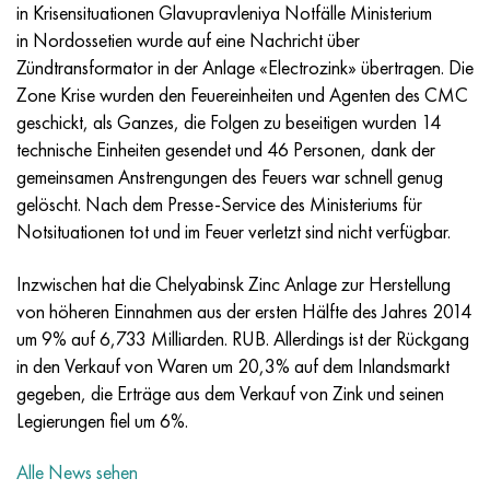
Incotherm
47ND
HN62VMYUT
VT-35
1.4466 - aisi 310MoLn
10H17N13М3Т
2.0872, CuNi10Fe1Mn, Cw352h
Rotmessing
45G2, 45g2, aisi 1144
R6M5, 1.3343, hs6-5-2, sw7m
in Krisensituationen Glavupravleniya Notfälle Ministerium
in Nordossetien wurde auf eine Nachricht über
Incotest
47NHR
HN62MVKYU
PT-1M
Legierung Al6xn
10H18N18YU4D
Silicium-Aluminium-Bronze
C84400, CuSn2ZnPb
Baustahl legiert
R6M5K5, 1.3243, hs6-5-2-5
Zündtransformator in der Anlage «Electrozink» übertragen. Die
Zone Krise wurden den Feuereinheiten und Agenten des CMC
Jethete M152
49KF
HN63MB
PT-3V
15-7Ph® - 1.4532
11H11N2V2МF
CW301G, C64200
C83600, CuSn5ZnPb
10g2, 10g2, aisi 1513
R6М5F3, 1.3344, hs6-5-3
geschickt, als Ganzes, die Folgen zu beseitigen wurden 14
technische Einheiten gesendet und 46 Personen, dank der
Kobalt 6B
49K2F/49K2FA-VI
HN65VM
PT-7M
PH 13-8 Mo - 1.4534
12H18N9Т
Siliciumbronze
12X2H4A,15NiCr13, 1.5752
R9М4К8,1.3207
gemeinsamen Anstrengungen des Feuers war schnell genug
gelöscht. Nach dem Presse-Service des Ministeriums für
Martensitaushärtung 250
50H
HN65VMTYU
2V
1.4542 - 17-4Ph®.
13H11N2V2МF
C65500, CuAl11Fe3
АS14, 11SMnPb30
R12F3, 1.3318, sw12
Notsituationen tot und im Feuer verletzt sind nicht verfügbar.
Renee 41
50NP
HN67MVTYU
SPT-2 Schweißdraht
Custom 455® - 1.4543 - uns s45500
15H11MF
C65620, CuSi3Fe2Zn3
20G, 20mn5
R18, 1.3355, hs18-0-1, sw18
Inzwischen hat die Chelyabinsk Zinc Anlage zur Herstellung
von höheren Einnahmen aus der ersten Hälfte des Jahres 2014
Martensitaushärtung 300
50NHS
HN68VKTYU
AT3
1.4545 - 15-5Ph®
15H12VNMF
C65100, CuSi1,5
20HN3А, aisi 4320, 20hn3a
Kohlenstoffstahl
um 9% auf 6,733 Milliarden. RUB. Allerdings ist der Rückgang
in den Verkauf von Waren um 20,3% auf dem Inlandsmarkt
Martensitaushärtung 350
52H
HN68VMTYUK-VD
3М
1.4548 - 17-4Ph®.
15H12N2МVFAB
Zinn-Blei-Bronze
20HМ, 24CrMo5, 20hm
U10,1.1645, C105W1
gegeben, die Erträge aus dem Verkauf von Zink und seinen
Legierungen fiel um 6%.
MP35N
52K12F
HN70VMTYU
TL3
1.4550 - aisi 347
15H16К5N2МVFAB
c92200, CuSn6Zn4Pb2
25HGM, 20CrMo5, 1.7264
11G12, 110G13L, X120Mn12
Alle News sehen