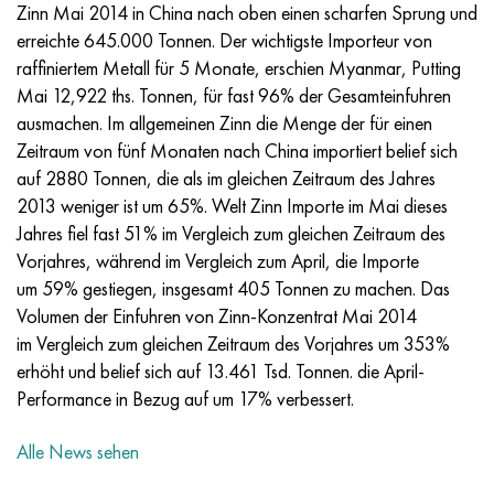
Incotherm
47ND
HN62VMYUT
VT-35
1.4466 - aisi 310MoLn
10H17N13М3Т
2.0872, CuNi10Fe1Mn, Cw352h
Rotmessing
45G2, 45g2, aisi 1144
R6M5, 1.3343, hs6-5-2, sw7m
Zinn Mai 2014 in China nach oben einen scharfen Sprung und
erreichte 645.000 Tonnen. Der wichtigste Importeur von
Incotest
47NHR
HN62MVKYU
PT-1M
Legierung Al6xn
10H18N18YU4D
Silicium-Aluminium-Bronze
C84400, CuSn2ZnPb
Baustahl legiert
R6M5K5, 1.3243, hs6-5-2-5
raffiniertem Metall für 5 Monate, erschien Myanmar, Putting
Mai 12,922 ths. Tonnen, für fast 96% der Gesamteinfuhren
Jethete M152
49KF
HN63MB
PT-3V
15-7Ph® - 1.4532
11H11N2V2МF
CW301G, C64200
C83600, CuSn5ZnPb
10g2, 10g2, aisi 1513
R6М5F3, 1.3344, hs6-5-3
ausmachen. Im allgemeinen Zinn die Menge der für einen
Zeitraum von fünf Monaten nach China importiert belief sich
Kobalt 6B
49K2F/49K2FA-VI
HN65VM
PT-7M
PH 13-8 Mo - 1.4534
12H18N9Т
Siliciumbronze
12X2H4A,15NiCr13, 1.5752
R9М4К8,1.3207
auf 2880 Tonnen, die als im gleichen Zeitraum des Jahres
2013 weniger ist um 65%. Welt Zinn Importe im Mai dieses
Martensitaushärtung 250
50H
HN65VMTYU
2V
1.4542 - 17-4Ph®.
13H11N2V2МF
C65500, CuAl11Fe3
АS14, 11SMnPb30
R12F3, 1.3318, sw12
Jahres fiel fast 51% im Vergleich zum gleichen Zeitraum des
Vorjahres, während im Vergleich zum April, die Importe
Renee 41
50NP
HN67MVTYU
SPT-2 Schweißdraht
Custom 455® - 1.4543 - uns s45500
15H11MF
C65620, CuSi3Fe2Zn3
20G, 20mn5
R18, 1.3355, hs18-0-1, sw18
um 59% gestiegen, insgesamt 405 Tonnen zu machen. Das
Volumen der Einfuhren von Zinn-Konzentrat Mai 2014
Martensitaushärtung 300
50NHS
HN68VKTYU
AT3
1.4545 - 15-5Ph®
15H12VNMF
C65100, CuSi1,5
20HN3А, aisi 4320, 20hn3a
Kohlenstoffstahl
im Vergleich zum gleichen Zeitraum des Vorjahres um 353%
erhöht und belief sich auf 13.461 Tsd. Tonnen. die April-
Martensitaushärtung 350
52H
HN68VMTYUK-VD
3М
1.4548 - 17-4Ph®.
15H12N2МVFAB
Zinn-Blei-Bronze
20HМ, 24CrMo5, 20hm
U10,1.1645, C105W1
Performance in Bezug auf um 17% verbessert.
MP35N
52K12F
HN70VMTYU
TL3
1.4550 - aisi 347
15H16К5N2МVFAB
c92200, CuSn6Zn4Pb2
25HGM, 20CrMo5, 1.7264
11G12, 110G13L, X120Mn12
Alle News sehen