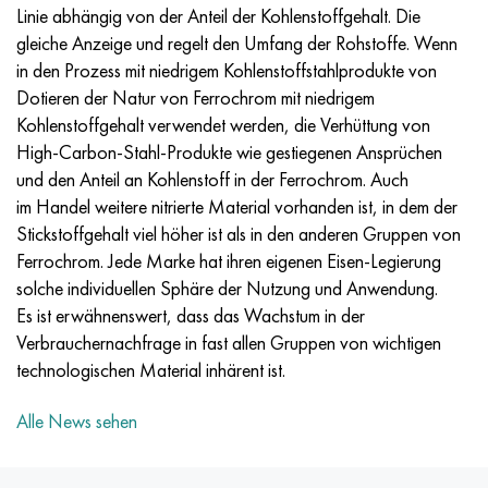
Incotherm
47ND
HN62VMYUT
VT-35
1.4466 - aisi 310MoLn
10H17N13М3Т
2.0872, CuNi10Fe1Mn, Cw352h
Rotmessing
45G2, 45g2, aisi 1144
R6M5, 1.3343, hs6-5-2, sw7m
Linie abhängig von der Anteil der Kohlenstoffgehalt. Die
gleiche Anzeige und regelt den Umfang der Rohstoffe. Wenn
Incotest
47NHR
HN62MVKYU
PT-1M
Legierung Al6xn
10H18N18YU4D
Silicium-Aluminium-Bronze
C84400, CuSn2ZnPb
Baustahl legiert
R6M5K5, 1.3243, hs6-5-2-5
in den Prozess mit niedrigem Kohlenstoffstahlprodukte von
Dotieren der Natur von Ferrochrom mit niedrigem
Jethete M152
49KF
HN63MB
PT-3V
15-7Ph® - 1.4532
11H11N2V2МF
CW301G, C64200
C83600, CuSn5ZnPb
10g2, 10g2, aisi 1513
R6М5F3, 1.3344, hs6-5-3
Kohlenstoffgehalt verwendet werden, die Verhüttung von
High-Carbon-Stahl-Produkte wie gestiegenen Ansprüchen
Kobalt 6B
49K2F/49K2FA-VI
HN65VM
PT-7M
PH 13-8 Mo - 1.4534
12H18N9Т
Siliciumbronze
12X2H4A,15NiCr13, 1.5752
R9М4К8,1.3207
und den Anteil an Kohlenstoff in der Ferrochrom. Auch
im Handel weitere nitrierte Material vorhanden ist, in dem der
Martensitaushärtung 250
50H
HN65VMTYU
2V
1.4542 - 17-4Ph®.
13H11N2V2МF
C65500, CuAl11Fe3
АS14, 11SMnPb30
R12F3, 1.3318, sw12
Stickstoffgehalt viel höher ist als in den anderen Gruppen von
Ferrochrom. Jede Marke hat ihren eigenen Eisen-Legierung
Renee 41
50NP
HN67MVTYU
SPT-2 Schweißdraht
Custom 455® - 1.4543 - uns s45500
15H11MF
C65620, CuSi3Fe2Zn3
20G, 20mn5
R18, 1.3355, hs18-0-1, sw18
solche individuellen Sphäre der Nutzung und Anwendung.
Es ist erwähnenswert, dass das Wachstum in der
Martensitaushärtung 300
50NHS
HN68VKTYU
AT3
1.4545 - 15-5Ph®
15H12VNMF
C65100, CuSi1,5
20HN3А, aisi 4320, 20hn3a
Kohlenstoffstahl
Verbrauchernachfrage in fast allen Gruppen von wichtigen
technologischen Material inhärent ist.
Martensitaushärtung 350
52H
HN68VMTYUK-VD
3М
1.4548 - 17-4Ph®.
15H12N2МVFAB
Zinn-Blei-Bronze
20HМ, 24CrMo5, 20hm
U10,1.1645, C105W1
Alle News sehen
MP35N
52K12F
HN70VMTYU
TL3
1.4550 - aisi 347
15H16К5N2МVFAB
c92200, CuSn6Zn4Pb2
25HGM, 20CrMo5, 1.7264
11G12, 110G13L, X120Mn12