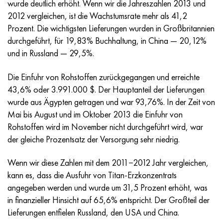
wurde deutlich erhöht. Wenn wir die Jahreszahlen 2013 und
Incotherm
47ND
HN62VMYUT
VT-35
1.4466 - aisi 310MoLn
10H17N13М3Т
2.0872, CuNi10Fe1Mn, Cw352h
Rotmessing
45G2, 45g2, aisi 1144
R6M5, 1.3343, hs6-5-2, sw7m
2012 vergleichen, ist die Wachstumsrate mehr als 41,2
Prozent. Die wichtigsten Lieferungen wurden in Großbritannien
Incotest
47NHR
HN62MVKYU
PT-1M
Legierung Al6xn
10H18N18YU4D
Silicium-Aluminium-Bronze
C84400, CuSn2ZnPb
Baustahl legiert
R6M5K5, 1.3243, hs6-5-2-5
durchgeführt, für 19,83% Buchhaltung, in China — 20,12%
und in Russland — 29,5%.
Jethete M152
49KF
HN63MB
PT-3V
15-7Ph® - 1.4532
11H11N2V2МF
CW301G, C64200
C83600, CuSn5ZnPb
10g2, 10g2, aisi 1513
R6М5F3, 1.3344, hs6-5-3
Die Einfuhr von Rohstoffen zurückgegangen und erreichte
Kobalt 6B
49K2F/49K2FA-VI
HN65VM
PT-7M
PH 13-8 Mo - 1.4534
12H18N9Т
Siliciumbronze
12X2H4A,15NiCr13, 1.5752
R9М4К8,1.3207
43,6% oder 3.991.000 $. Der Hauptanteil der Lieferungen
wurde aus Ägypten getragen und war 93,76%. In der Zeit von
Martensitaushärtung 250
50H
HN65VMTYU
2V
1.4542 - 17-4Ph®.
13H11N2V2МF
C65500, CuAl11Fe3
АS14, 11SMnPb30
R12F3, 1.3318, sw12
Mai bis August und im Oktober 2013 die Einfuhr von
Rohstoffen wird im November nicht durchgeführt wird, war
Renee 41
50NP
HN67MVTYU
SPT-2 Schweißdraht
Custom 455® - 1.4543 - uns s45500
15H11MF
C65620, CuSi3Fe2Zn3
20G, 20mn5
R18, 1.3355, hs18-0-1, sw18
der gleiche Prozentsatz der Versorgung sehr niedrig.
Martensitaushärtung 300
50NHS
HN68VKTYU
AT3
1.4545 - 15-5Ph®
15H12VNMF
C65100, CuSi1,5
20HN3А, aisi 4320, 20hn3a
Kohlenstoffstahl
Wenn wir diese Zahlen mit dem 2011−2012 Jahr vergleichen,
kann es, dass die Ausfuhr von Titan-Erzkonzentrats
Martensitaushärtung 350
52H
HN68VMTYUK-VD
3М
1.4548 - 17-4Ph®.
15H12N2МVFAB
Zinn-Blei-Bronze
20HМ, 24CrMo5, 20hm
U10,1.1645, C105W1
angegeben werden und wurde um 31,5 Prozent erhöht, was
in finanzieller Hinsicht auf 65,6% entspricht. Der Großteil der
MP35N
52K12F
HN70VMTYU
TL3
1.4550 - aisi 347
15H16К5N2МVFAB
c92200, CuSn6Zn4Pb2
25HGM, 20CrMo5, 1.7264
11G12, 110G13L, X120Mn12
Lieferungen entfielen Russland, den USA und China.