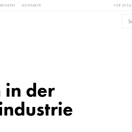
ERENZEN
KONTAKTE
+38 (056
Erden &
Bronze, Kupfer,
Nichteis
metalle
Messing
 in der
industrie