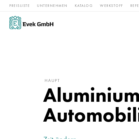
PREISLISTE
UNTERNEHMEN
KATALOG
WERKSTOFF
REF
Rostfreier
Seltene 
Nickel
Titan
Stahl
Refraktär
HAUPT
Aluminium
Automobil