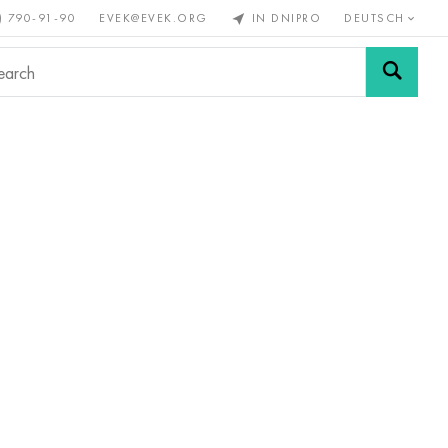
) 790-91-90
EVEK@EVEK.ORG
IN DNIPRO
DEUTSCH
Stahl
Drahtgewebe &
enmetalle
legiert
Anschlüsse