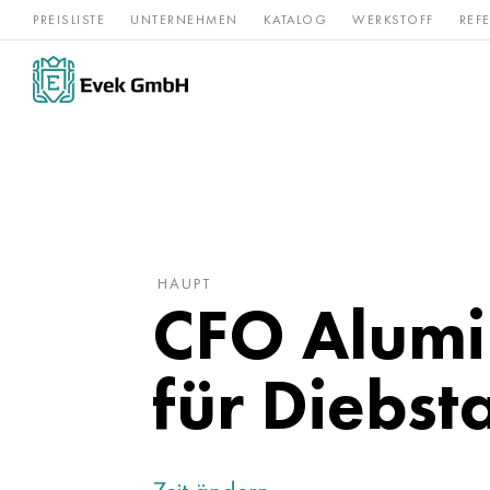
PREISLISTE
UNTERNEHMEN
KATALOG
WERKSTOFF
REF
Rostfreier
Seltene 
Nickel
Titan
Stahl
Refraktär
HAUPT
CFO Alumi
für Diebst