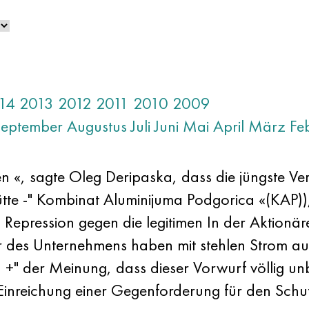
14
2013
2012
2011
2010
2009
September
Augustus
Juli
Juni
Mai
April
März
Fe
n «, sagte Oleg Deripaska, dass die jüngste V
 -" Kombinat Aluminijuma Podgorica «(KAP)), i
 Repression gegen die legitimen In der Aktionäre
r des Unternehmens haben mit stehlen Strom a
n +" der Meinung, dass dieser Vorwurf völlig unb
Einreichung einer Gegenforderung für den Schut