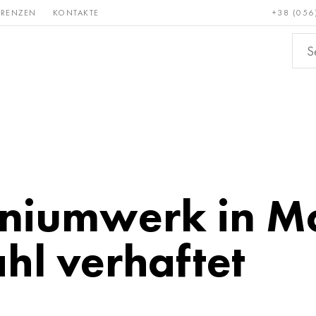
ERENZEN
KONTAKTE
+38 (056
Erden &
Bronze, Kupfer,
Nichteis
metalle
Messing
niumwerk in M
ahl verhaftet