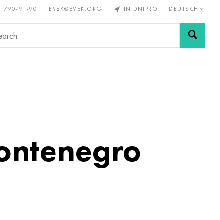
) 790-91-90
EVEK@EVEK.ORG
IN DNIPRO
DEUTSCH
Stahl
Drahtgewebe &
enmetalle
legiert
Anschlüsse
ontenegro