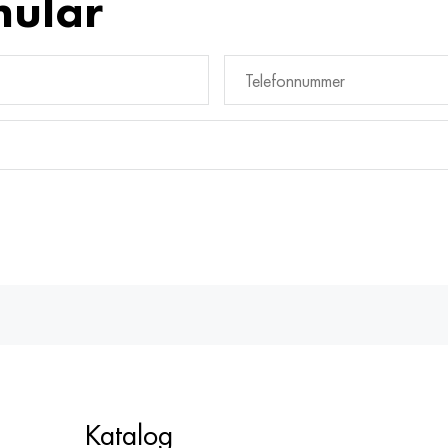
mular
Katalog