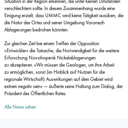
Situation in der Region erkennen, die unter keinen Umständen
Incotherm
47ND
HN62VMYUT
VT-35
1.4466 - aisi 310MoLn
10H17N13М3Т
2.0872, CuNi10Fe1Mn, Cw352h
Rotmessing
45G2, 45g2, aisi 1144
R6M5, 1.3343, hs6-5-2, sw7m
verschlechtern sollte. In diesem Zusammenhang wurde eine
Einigung erzielt, dass UMMC wird keine Tätigkeit ausüben, die
Incotest
47NHR
HN62MVKYU
PT-1M
Legierung Al6xn
10H18N18YU4D
Silicium-Aluminium-Bronze
C84400, CuSn2ZnPb
Baustahl legiert
R6M5K5, 1.3243, hs6-5-2-5
die Natur des Ortes und seiner Umgebung Voronezh
Ablagerungen bedrohen könnten.
Jethete M152
49KF
HN63MB
PT-3V
15-7Ph® - 1.4532
11H11N2V2МF
CW301G, C64200
C83600, CuSn5ZnPb
10g2, 10g2, aisi 1513
R6М5F3, 1.3344, hs6-5-3
Zur gleichen Zeit bei einem Treffen der Opposition
Kobalt 6B
49K2F/49K2FA-VI
HN65VM
PT-7M
PH 13-8 Mo - 1.4534
12H18N9Т
Siliciumbronze
12X2H4A,15NiCr13, 1.5752
R9М4К8,1.3207
«Entwickler» die Tatsache, die Notwendigkeit für die weitere
Erforschung Novohopersk Nickelablagerungen
Martensitaushärtung 250
50H
HN65VMTYU
2V
1.4542 - 17-4Ph®.
13H11N2V2МF
C65500, CuAl11Fe3
АS14, 11SMnPb30
R12F3, 1.3318, sw12
zu akzeptieren. «Wir müssen die Geologen, um ihre Arbeit
zu ermöglichen, sonst (im Hinblick auf Nutzen für die
Renee 41
50NP
HN67MVTYU
SPT-2 Schweißdraht
Custom 455® - 1.4543 - uns s45500
15H11MF
C65620, CuSi3Fe2Zn3
20G, 20mn5
R18, 1.3355, hs18-0-1, sw18
regionale Wirtschaft) Auswirkungen auf dem Gebiet wird
extrem negativ sein» — äußerte seine Haltung zum Dialog, der
Martensitaushärtung 300
50NHS
HN68VKTYU
AT3
1.4545 - 15-5Ph®
15H12VNMF
C65100, CuSi1,5
20HN3А, aisi 4320, 20hn3a
Kohlenstoffstahl
Präsident des Öffentlichen Rates.
Martensitaushärtung 350
52H
HN68VMTYUK-VD
3М
1.4548 - 17-4Ph®.
15H12N2МVFAB
Zinn-Blei-Bronze
20HМ, 24CrMo5, 20hm
U10,1.1645, C105W1
Alle News sehen
MP35N
52K12F
HN70VMTYU
TL3
1.4550 - aisi 347
15H16К5N2МVFAB
c92200, CuSn6Zn4Pb2
25HGM, 20CrMo5, 1.7264
11G12, 110G13L, X120Mn12