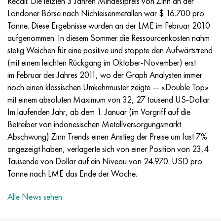
Recall: Die letzten 3 Jahren Mindestpreis von Zinn an der
Incotherm
47ND
HN62VMYUT
VT-35
1.4466 - aisi 310MoLn
10H17N13М3Т
2.0872, CuNi10Fe1Mn, Cw352h
Rotmessing
45G2, 45g2, aisi 1144
R6M5, 1.3343, hs6-5-2, sw7m
Londoner Börse nach Nichteisenmetallen war $ 16.700 pro
Tonne. Diese Ergebnisse wurden an der LME im Februar 2010
Incotest
47NHR
HN62MVKYU
PT-1M
Legierung Al6xn
10H18N18YU4D
Silicium-Aluminium-Bronze
C84400, CuSn2ZnPb
Baustahl legiert
R6M5K5, 1.3243, hs6-5-2-5
aufgenommen. In diesem Sommer die Ressourcenkosten nahm
stetig Weichen für eine positive und stoppte den Aufwärtstrend
Jethete M152
49KF
HN63MB
PT-3V
15-7Ph® - 1.4532
11H11N2V2МF
CW301G, C64200
C83600, CuSn5ZnPb
10g2, 10g2, aisi 1513
R6М5F3, 1.3344, hs6-5-3
(mit einem leichten Rückgang im Oktober-November) erst
im Februar des Jahres 2011, wo der Graph Analysten immer
Kobalt 6B
49K2F/49K2FA-VI
HN65VM
PT-7M
PH 13-8 Mo - 1.4534
12H18N9Т
Siliciumbronze
12X2H4A,15NiCr13, 1.5752
R9М4К8,1.3207
noch einen klassischen Umkehrmuster zeigte — «Double Top»
mit einem absoluten Maximum von 32, 27 tausend US-Dollar.
Martensitaushärtung 250
50H
HN65VMTYU
2V
1.4542 - 17-4Ph®.
13H11N2V2МF
C65500, CuAl11Fe3
АS14, 11SMnPb30
R12F3, 1.3318, sw12
Im laufenden Jahr, ab dem 1. Januar (im Vorgriff auf die
Betreiber von indonesischen Metallversorgungsmarkt
Renee 41
50NP
HN67MVTYU
SPT-2 Schweißdraht
Custom 455® - 1.4543 - uns s45500
15H11MF
C65620, CuSi3Fe2Zn3
20G, 20mn5
R18, 1.3355, hs18-0-1, sw18
Abschwung) Zinn Trends einen Anstieg der Preise um fast 7%
angezeigt haben, verlagerte sich von einer Position von 23,4
Martensitaushärtung 300
50NHS
HN68VKTYU
AT3
1.4545 - 15-5Ph®
15H12VNMF
C65100, CuSi1,5
20HN3А, aisi 4320, 20hn3a
Kohlenstoffstahl
Tausende von Dollar auf ein Niveau von 24.970. USD pro
Tonne nach LME das Ende der Woche.
Martensitaushärtung 350
52H
HN68VMTYUK-VD
3М
1.4548 - 17-4Ph®.
15H12N2МVFAB
Zinn-Blei-Bronze
20HМ, 24CrMo5, 20hm
U10,1.1645, C105W1
Alle News sehen
MP35N
52K12F
HN70VMTYU
TL3
1.4550 - aisi 347
15H16К5N2МVFAB
c92200, CuSn6Zn4Pb2
25HGM, 20CrMo5, 1.7264
11G12, 110G13L, X120Mn12