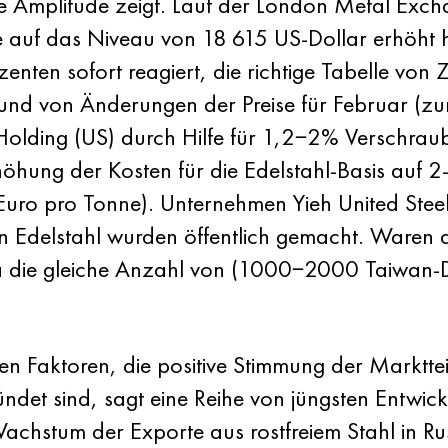
e Amplitude zeigt. Laut der London Metal Excha
auf das Niveau von 18 615 US-Dollar erhöht ha
nten sofort reagiert, die richtige Tabelle von Z
und von Änderungen der Preise für Februar (zu
l Holding (US) durch Hilfe für 1,2−2% Verschr
höhung der Kosten für die Edelstahl-Basis auf 
 Euro pro Tonne). Unternehmen Yieh United Stee
n Edelstahl wurden öffentlich gemacht. Waren di
die gleiche Anzahl von (1000−2000 Taiwan-Do
n Faktoren, die positive Stimmung der Marktte
det sind, sagt eine Reihe von jüngsten Entwick
chstum der Exporte aus rostfreiem Stahl in R