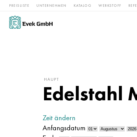
PREISLISTE
UNTERNEHMEN
KATALOG
WERKSTOFF
REF
Rostfreier
Seltene 
Nickel
Titan
Stahl
Refraktär
HAUPT
Edelstahl 
Zeit ändern
Anfangsdatum