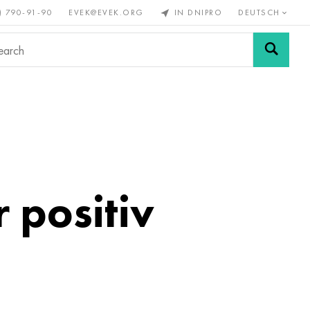
) 790-91-90
EVEK@EVEK.ORG
IN DNIPRO
DEUTSCH
Stahl
Drahtgewebe &
enmetalle
legiert
Anschlüsse
 positiv