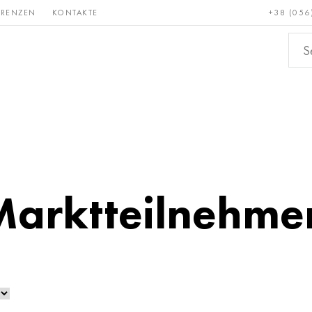
ERENZEN
KONTAKTE
+38 (056
Erden &
Bronze, Kupfer,
Nichteis
metalle
Messing
Marktteilnehmer