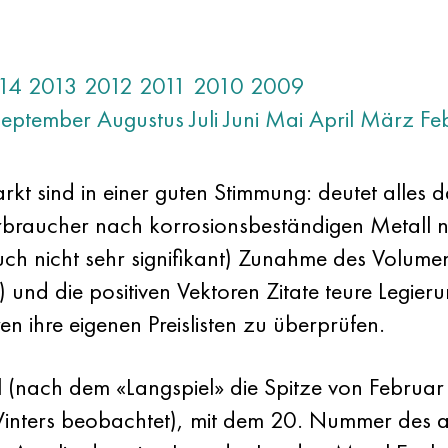
14
2013
2012
2011
2010
2009
September
Augustus
Juli
Juni
Mai
April
März
Fe
kt sind in einer guten Stimmung: deutet alles d
raucher nach korrosionsbeständigen Metall nic
ch nicht sehr signifikant) Zunahme des Volumen
 und die positiven Vektoren Zitate teure Legier
 ihre eigenen Preislisten zu überprüfen.
l (nach dem «Langspiel» die Spitze von Februar
Winters beobachtet), mit dem 20. Nummer des 