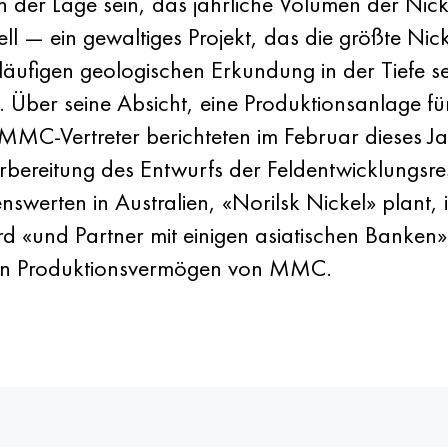
in der Lage sein, das jährliche Volumen der Ni
— ein gewaltiges Projekt, das die größte Nicke
rläufigen geologischen Erkundung in der Tiefe s
. Über seine Absicht, eine Produktionsanlage f
MC-Vertreter berichteten im Februar dieses J
ereitung des Entwurfs der Feldentwicklungsres
swerten in Australien, «Norilsk Nickel» plant,
rd «und Partner mit einigen asiatischen Banke
hen Produktionsvermögen von MMC.