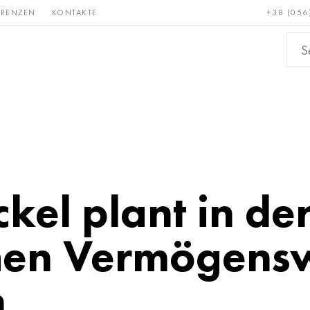
ERENZEN
KONTAKTE
+38 (056
Erden &
Bronze, Kupfer,
Nichteis
metalle
Messing
ckel plant in de
chen Vermögens
n