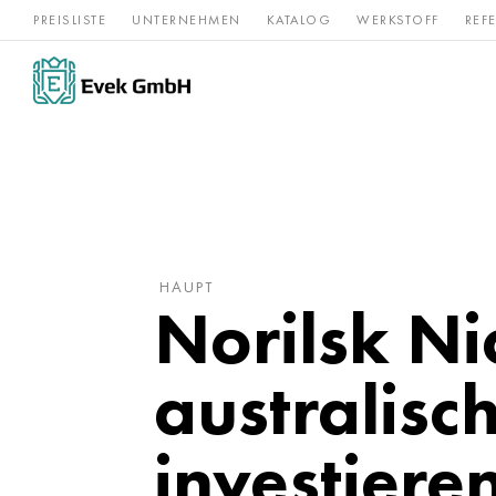
PREISLISTE
UNTERNEHMEN
KATALOG
WERKSTOFF
REF
Rostfreier
Seltene 
Nickel
Titan
Stahl
Refraktär
HAUPT
Norilsk Ni
australis
investiere