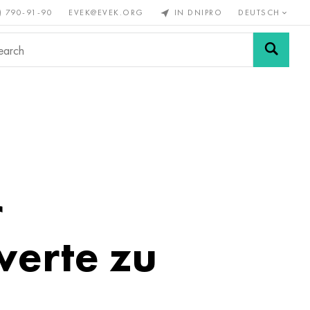
) 790-91-90
EVEK@EVEK.ORG
IN DNIPRO
DEUTSCH
Stahl
Drahtgewebe &
enmetalle
legiert
Anschlüsse
r
werte zu