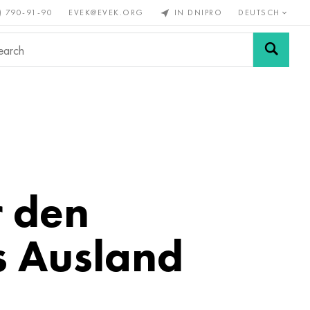
) 790-91-90
EVEK@EVEK.ORG
IN DNIPRO
DEUTSCH
Stahl
Drahtgewebe &
enmetalle
legiert
Anschlüsse
r den
s Ausland