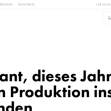
ERENZEN
KONTAKTE
+38 (056
Erden &
Bronze, Kupfer,
Nichteis
metalle
Messing
nt, dieses Jah
n Produktion in
nden