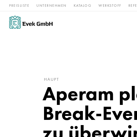
PREISLISTE
UNTERNEHMEN
KATALOG
WERKSTOFF
REF
Rostfreier
Seltene 
Nickel
Titan
Stahl
Refraktär
HAUPT
Aperam pla
Break-Eve
zu überwi