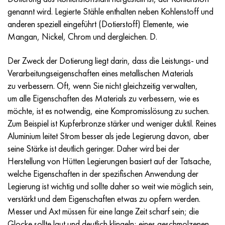
Incotherm
47ND
HN62VMYUT
VT-35
1.4466 - aisi 310MoLn
10H17N13М3Т
2.0872, CuNi10Fe1Mn, Cw352h
Rotmessing
45G2, 45g2, aisi 1144
R6M5, 1.3343, hs6-5-2, sw7m
genannt wird. Legierte Stähle enthalten neben Kohlenstoff und
anderen speziell eingeführt (Dotierstoff) Elemente, wie
Incotest
47NHR
HN62MVKYU
PT-1M
Legierung Al6xn
10H18N18YU4D
Silicium-Aluminium-Bronze
C84400, CuSn2ZnPb
Baustahl legiert
R6M5K5, 1.3243, hs6-5-2-5
Mangan, Nickel, Chrom und dergleichen. D.
Jethete M152
49KF
HN63MB
PT-3V
15-7Ph® - 1.4532
11H11N2V2МF
CW301G, C64200
C83600, CuSn5ZnPb
10g2, 10g2, aisi 1513
R6М5F3, 1.3344, hs6-5-3
Der Zweck der Dotierung liegt darin, dass die Leistungs- und
Verarbeitungseigenschaften eines metallischen Materials
Kobalt 6B
49K2F/49K2FA-VI
HN65VM
PT-7M
PH 13-8 Mo - 1.4534
12H18N9Т
Siliciumbronze
12X2H4A,15NiCr13, 1.5752
R9М4К8,1.3207
zu verbessern. Oft, wenn Sie nicht gleichzeitig verwalten,
um alle Eigenschaften des Materials zu verbessern, wie es
Martensitaushärtung 250
50H
HN65VMTYU
2V
1.4542 - 17-4Ph®.
13H11N2V2МF
C65500, CuAl11Fe3
АS14, 11SMnPb30
R12F3, 1.3318, sw12
möchte, ist es notwendig, eine Kompromisslösung zu suchen.
Zum Beispiel ist Kupferbronze stärker und weniger duktil. Reines
Renee 41
50NP
HN67MVTYU
SPT-2 Schweißdraht
Custom 455® - 1.4543 - uns s45500
15H11MF
C65620, CuSi3Fe2Zn3
20G, 20mn5
R18, 1.3355, hs18-0-1, sw18
Aluminium leitet Strom besser als jede Legierung davon, aber
seine Stärke ist deutlich geringer. Daher wird bei der
Martensitaushärtung 300
50NHS
HN68VKTYU
AT3
1.4545 - 15-5Ph®
15H12VNMF
C65100, CuSi1,5
20HN3А, aisi 4320, 20hn3a
Kohlenstoffstahl
Herstellung von Hütten Legierungen basiert auf der Tatsache,
welche Eigenschaften in der spezifischen Anwendung der
Martensitaushärtung 350
52H
HN68VMTYUK-VD
3М
1.4548 - 17-4Ph®.
15H12N2МVFAB
Zinn-Blei-Bronze
20HМ, 24CrMo5, 20hm
U10,1.1645, C105W1
Legierung ist wichtig und sollte daher so weit wie möglich sein,
verstärkt und dem Eigenschaften etwas zu opfern werden.
MP35N
52K12F
HN70VMTYU
TL3
1.4550 - aisi 347
15H16К5N2МVFAB
c92200, CuSn6Zn4Pb2
25HGM, 20CrMo5, 1.7264
11G12, 110G13L, X120Mn12
Messer und Axt müssen für eine lange Zeit scharf sein; die
Glocke sollte laut und deutlich klingeln; eines geschmolzenen