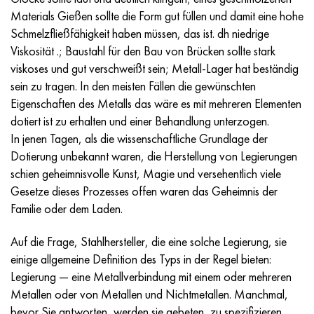
MP159
56DGNH
HN73MBTYU
5B
1.4567 - aisi 304Cu
15H16N2АМ
30H, aisi 5130, 30h
Materials Gießen sollte die Form gut füllen und damit eine hohe
Schmelzfließfähigkeit haben müssen, das ist. dh niedrige
Multimet n155
68NHVKTYU
HN70YU
TL5
1.4570 - aisi303Cu
18H11МNFB
30HGS, 30hgs
Viskosität .; Baustahl für den Bau von Brücken sollte stark
viskoses und gut verschweißt sein; Metall-Lager hat beständig
Nicrofer 5923 hMo
79NM
HN75MBTYU
AT-6
1.4574 - Legierung PH 15-7 Mo®
18H12VMBFR
30HGSA, 30hgsa
sein zu tragen. In den meisten Fällen die gewünschten
Eigenschaften des Metalls das wäre es mit mehreren Elementen
Nicrofer 6030
80NM
HN75TBYU
TS-6
1.4580 - aisi 316Cb
20H12VNMF
30HGSN2A, 30hgsna
dotiert ist zu erhalten und einer Behandlung unterzogen.
In jenen Tagen, als die wissenschaftliche Grundlage der
Nitronic 40
80NMV-VI
HN77TYU
Titan 14
1.4597 - aisi 204Cu
20H3MVF
30HN2MA, 30CrNiMo8
Dotierung unbekannt waren, die Herstellung von Legierungen
schien geheimnisvolle Kunst, Magie und versehentlich viele
Nitronic 50
80NHS
HN77TYUR
SP-17
Legierung 28 - 1.4563
21NKMT
30HN3A, 31nicr14
Gesetze dieses Prozesses offen waren das Geheimnis der
Familie oder dem Laden.
Nitronic 60
81NMA
HN78T
Titan 40
Legierung 31 - 1.4562
37H12N8G8МFB
34HN3MA, 36NiCrMo16, 35NiCrMo16
Auf die Frage, Stahlhersteller, die eine solche Legierung, sie
Nitronic 75
Arten von Präzisionslegierungen
HN80TBYU
Legierung 254smo® - 1.4547
40H10S2М
35hgs, 35hgs
einige allgemeine Definition des Typs in der Regel bieten:
Legierung — eine Metallverbindung mit einem oder mehreren
Nimonik 80a
Thermometalle
N65M
Legierung 926 - 1.4529
40H9S2
35hgsa, 35hgsa
Metallen oder von Metallen und Nichtmetallen. Manchmal,
bevor Sie antworten, werden sie gebeten, zu spezifizieren,