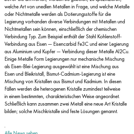
Nimonik 90
Präzisionsrohre
N70MFV
AM-350 - ams 5548
45H14N14V2М
AS35G2, 36smnpb14, 1.0765
welche Art von unedlen Metallen in Frage, und welche Metalle
oder Nichtmetalle werden als Dotierungsstoffe für die
Nimonik 263
AM-355 - ams 5547
50H14МF
38H2N2MA, 34CrNiMo6, 40NiCrMo7
Legierung vorhanden diverse Verbindungen mit Metallen und
Nichtmetallen sein können, einschließlich der chemischen
Haynes 25
Sustom 450® - uns S45000
65H13
40HN2MA, 34CrNiMo4, 36hnm
Verbindung Typ. Zum Beispiel enthält der Stahl Kohlenstoff-
Verbindung aus Eisen — Eisencarbid Fe3C und einer Legierung
Haynes 188
Griechisch Ascoloy 418
90H18МF
38HS, 37hs
aus Aluminium und Kupfer — Verbindung dieser Metalle Al2Cu.
Einige Metalle Form Legierungen nur mechanische Mischung
Haynes 230
Rohr rostfrei
95H18
38ХА, 37Cr4, aisi 5135
als Eisen-Blei-Legierung ausgewählt ist eine Mischung aus
Eisen und Bleikristall, Bismut-Cadmium-Legierung ist eine
Hastelloy b2
38HN3MFA, 35nicrmov12-5
Mischung von Kristallen aus Bismut und Kadmium. In diesen
Fällen werden die heterogenen Kristalle zumindest teilweise
Hastelloy b3
40G, 40Mn4, aisi 1035
in einem bestimmten, charakteristischen Weise angeordnet.
Schließlich kann zusammen zwei Metall eine neue Art Kristalle
Hastelloy c4
38HM, 42CrMo4, aisi 1.7225
bilden; solche Mischkristalle sind feste Lösungen genannt.
Hastelloy c22
40HN, 36NiCr6, aisi 3135
.
Alle News sehen