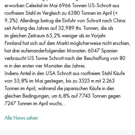
Incotherm
47ND
HN62VMYUT
VT-35
1.4466 - aisi 310MoLn
10H17N13М3Т
2.0872, CuNi10Fe1Mn, Cw352h
Rotmessing
45G2, 45g2, aisi 1144
R6M5, 1.3343, hs6-5-2, sw7m
erworben Celestial im Mai 6966 Tonnen US-Schrott aus
rostfreiem Stahl im Vergleich zu 6380 Tonnen im April (+
Incotest
47NHR
HN62MVKYU
PT-1M
Legierung Al6xn
10H18N18YU4D
Silicium-Aluminium-Bronze
C84400, CuSn2ZnPb
Baustahl legiert
R6M5K5, 1.3243, hs6-5-2-5
9,2%). Allerdings betrug die Einfuhr von Schrott nach China
seit Anfang des Jahres auf 32,989 ths. Tonnen, die als
Jethete M152
49KF
HN63MB
PT-3V
15-7Ph® - 1.4532
11H11N2V2МF
CW301G, C64200
C83600, CuSn5ZnPb
10g2, 10g2, aisi 1513
R6М5F3, 1.3344, hs6-5-3
im gleichen Zeitraum 65,2% weniger als im Vorjahr.
Finnland hat sich auf dem Markt möglicherweise nicht erschien,
Kobalt 6B
49K2F/49K2FA-VI
HN65VM
PT-7M
PH 13-8 Mo - 1.4534
12H18N9Т
Siliciumbronze
12X2H4A,15NiCr13, 1.5752
R9М4К8,1.3207
hat drei aufeinanderfolgenden Monaten. 6047 Spanien
verbraucht US Tonne Schrott nach der Beschaffung von 80
Martensitaushärtung 250
50H
HN65VMTYU
2V
1.4542 - 17-4Ph®.
13H11N2V2МF
C65500, CuAl11Fe3
АS14, 11SMnPb30
R12F3, 1.3318, sw12
m in den ersten vier Monaten des Jahres.
Indiens Anteil in den USA Schrott aus rostfreiem Stahl Käufe
Renee 41
50NP
HN67MVTYU
SPT-2 Schweißdraht
Custom 455® - 1.4543 - uns s45500
15H11MF
C65620, CuSi3Fe2Zn3
20G, 20mn5
R18, 1.3355, hs18-0-1, sw18
von 55,8% im Mai gestiegen, bis zu 3525 m mit 2.263
Tonnen im April, während die japanischen Käufe in den
Martensitaushärtung 300
50NHS
HN68VKTYU
AT3
1.4545 - 15-5Ph®
15H12VNMF
C65100, CuSi1,5
20HN3А, aisi 4320, 20hn3a
Kohlenstoffstahl
gleichen Bedingungen, um 6,8% auf 7.743 Tonnen gegen
7247 Tonnen im April wuchs, .
Martensitaushärtung 350
52H
HN68VMTYUK-VD
3М
1.4548 - 17-4Ph®.
15H12N2МVFAB
Zinn-Blei-Bronze
20HМ, 24CrMo5, 20hm
U10,1.1645, C105W1
Alle News sehen
MP35N
52K12F
HN70VMTYU
TL3
1.4550 - aisi 347
15H16К5N2МVFAB
c92200, CuSn6Zn4Pb2
25HGM, 20CrMo5, 1.7264
11G12, 110G13L, X120Mn12